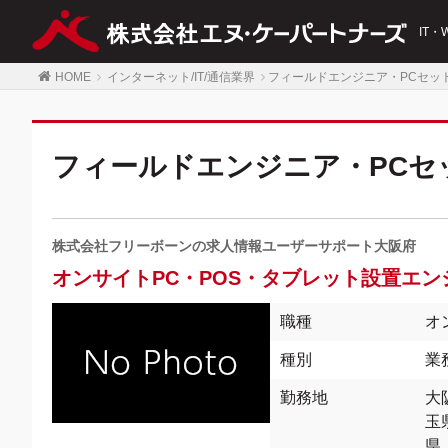
IT
HOME
インターネット/IT/通信業界
フィールドエンジニア・PCセッ
フィールドエンジニア・PCセ
株式会社フリーボーンの求人情報ユーザーサポート大阪府
オンサイトPC・POS・タブレット設置エン
職種
オ
種別
業
勤務地
大
玉
県